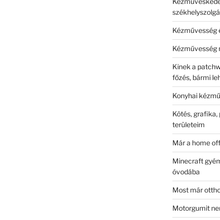
Kézműveskedés 
székhelyszolgá
Kézművesség é
Kézművesség 
Kinek a patchw
főzés, bármi le
Konyhai kézm
Kötés, grafika,
területeim
Már a home of
Minecraft gyém
óvodába
Most már ottho
Motorgumit ne