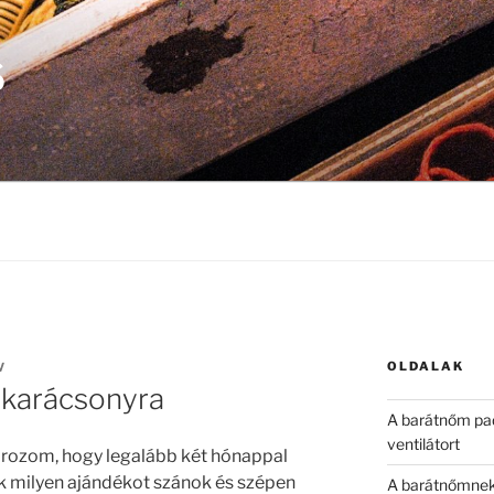
S
OLDALAK
V
 karácsonyra
A barátnőm pad
ventilátort
ározom, hogy legalább két hónappal
ek milyen ajándékot szánok és szépen
A barátnőmnek