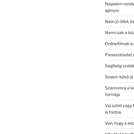
Napelem rends
igényre
Nem jó ötlet: 
Nemcsak a kéz
Onlinefilmek ko
Panaszáradat 
Segítség szab
Sosem késő új 
Számomra a ké
formája
Vaj színű vagy
is fontos.
Van, hogy a ké