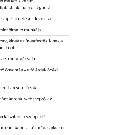
mellett sikerült
ltatást találnom a cégnek!
s apróhirdetések feladása
mint álmaim munkája
ork, kinek az üvegfestés, kinek a
het hobbi
űves mutatványaim
 pólónyomás – a fő érdeklődési
fice-ban sem fázok
ánt kardok, webshopról az
n készítem a szappant!
m lehet kapni a kézműves piacon