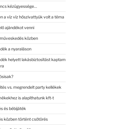
nincs kézügyessége…
 a víz víz hőszivattyúk volt a téma
elő ajándékot venni
zműveskedés közben
dék a nyaraláson
ék helyett lakásbiztosítást kaptam
ra
ósisak?
tés vs. megrendelt party kellékek
kekhez is alapíthatunk kft-t
 és bébijáték
 közben történt csőtörés