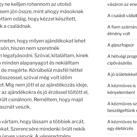
y ne kelljen rohannom az utolsó
vásáron az ener
sosem jön össze, mint ahogy másoknak
A családi válla
ttam odáig, hogy kézzel készített,
k a családnak.
A fiam számára
élmény volt
neten, hogy milyen ajándékokat lehet
A gipszfogsor
lcsón, hiszen nem szeretnék
 legatyásodni. Szóval, kitaláltam, kinek
A hétvégi pro
 minden alapanyagot és nekiálltam
cipővásárlás
, de megérte. Körülbelül másfél héttel
A jó izületekk
 összessel, szóval még volt időm
. Míg nem jött el az ajándékozás ideje,
A kézműves is t
z ajándékokra és jó érzéssel töltött el,
kényelemben!
rült csinálnom. Reméltem, hogy majd
A kézműves sz
hasznát veszik.
beszélgettünk 
 vártam, hogy lássam a többiek arcát,
A kézműves te
egy életérzés
at. Szerencsére mindenki örült nekik
en ügyes vagyok. A végeredmény