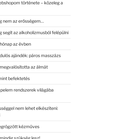
bshopom története – közeleg a
g nem az erősségem…
segít az alkoholizmusból felépülni
 hónap az évben
rdulós ajándék: páros masszázs
megvalósította az álmát
mint befektetés
apelem rendszerek világába
éggel nem lehet elkészíteni:
i
grögzött kézműves
mindig szükség lesz!