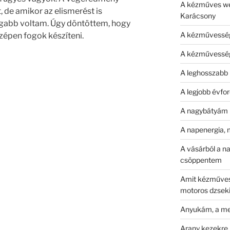
A kézműves we
 de amikor az elismerést is
Karácsony
abb voltam. Úgy döntöttem, hogy
A kézművessé
zépen fogok készíteni.
A kézművesség 
A leghosszabb
A legjobb évfo
A nagybátyám 
A napenergia, 
A vásárból a n
csöppentem
Amit kézművess
motoros dzsek
Anyukám, a me
Arany kezekre 