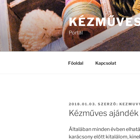
Tartalomhoz
KÉZMŰVE
Portál
Főoldal
Kapcsolat
BEKÜLDVE:
2018.01.03.
SZERZŐ:
KEZMUV
Kézműves ajándék
Általában minden évben elhat
karácsony előtt kitalálom, kin