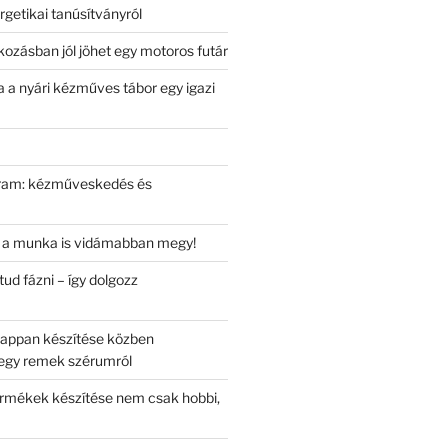
getikai tanúsítványról
lkozásban jól jöhet egy motoros futár
 a nyári kézműves tábor egy igazi
gram: kézműveskedés és
el a munka is vidámabban megy!
ud fázni – így dolgozz
appan készítése közben
egy remek szérumról
rmékek készítése nem csak hobbi,