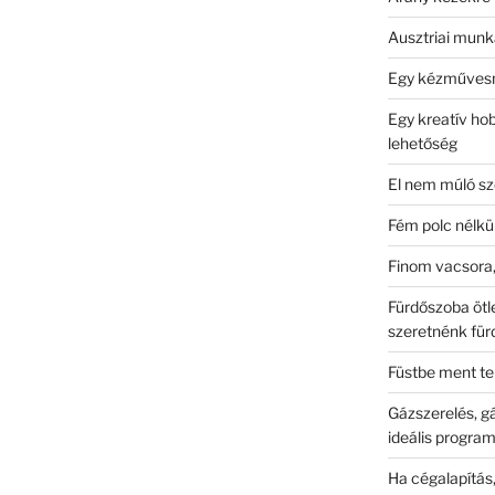
Ausztriai munk
Egy kézművesne
Egy kreatív hob
lehetőség
El nem múló s
Fém polc nélk
Finom vacsora,
Fürdőszoba öt
szeretnénk fürd
Füstbe ment te
Gázszerelés, g
ideális progra
Ha cégalapítás,