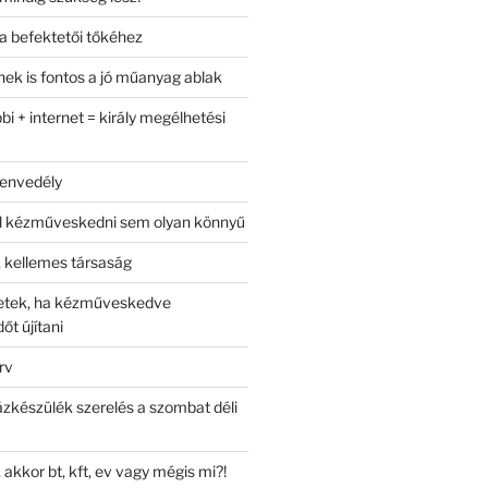
a befektetői tőkéhez
k is fontos a jó műanyag ablak
bi + internet = király megélhetési
zenvedély
ül kézműveskedni sem olyan könnyű
 kellemes társaság
letek, ha kézműveskedve
őt újítani
rv
ázkészülék szerelés a szombat déli
m
 akkor bt, kft, ev vagy mégis mi?!