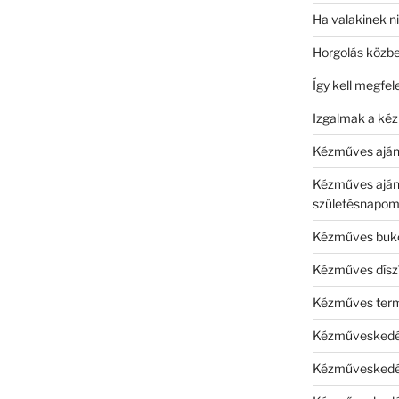
Ha valakinek 
Horgolás közben
Így kell megfel
Izgalmak a ké
Kézműves aján
Kézműves ajánd
születésnapom
Kézműves buk
Kézműves díszí
Kézműves termé
Kézműveskedés
Kézműveskedés