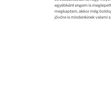
egyébként engem is meglepett,
megkaptam, akkor még boldog
jövőre is mindenkinek valami s