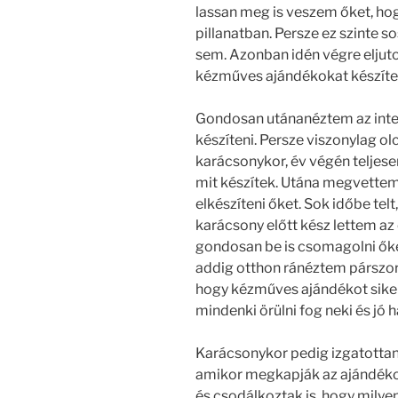
lassan meg is veszem őket, hog
pillanatban. Persze ez szinte 
sem. Azonban idén végre eljuto
kézműves ajándékokat készíte
Gondosan utánanéztem az inter
készíteni. Persze viszonylag o
karácsonykor, év végén teljesen
mit készítek. Utána megvettem
elkészíteni őket. Sok időbe telt
karácsony előtt kész lettem az
gondosan be is csomagolni őket
addig otthon ránéztem párszor a
hogy kézműves ajándékot sike
mindenki örülni fog neki és jó 
Karácsonykor pedig izgatottan
amikor megkapják az ajándékok
és csodálkoztak is, hogy mily