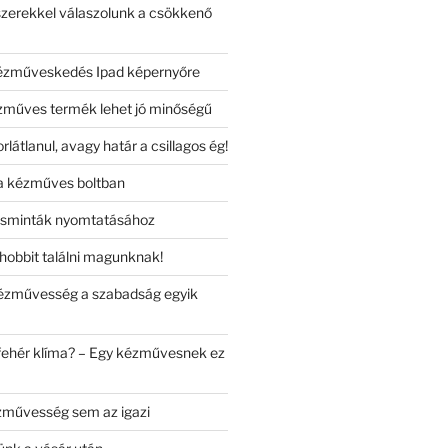
zerekkel válaszolunk a csökkenő
kézműveskedés Ipad képernyőre
műves termék lehet jó minőségű
rlátlanul, avagy határ a csillagos ég!
a kézműves boltban
ásminták nyomtatásához
hobbit találni magunknak!
zművesség a szabadság egyik
 fehér klíma? – Egy kézművesnek ez
zművesség sem az igazi