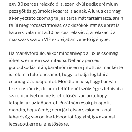
egy 30 perces relaxáció is, ezen kívül pedig prémium
pezsgőt és gyümölcskosarat is adnak. A luxus csomag
a kényeztető csomag teljes tartalmát tartalmazza, amin
felül még rózsaszirmokat, csokiszökőkutat és epret is
kapnak, valamint a 30 perces relaxáció, a relaxáció a
masszázs szalon VIP szobájában vehető igénybe.
Ha már évforduló, akkor mindenképp a luxus csomag
jöhet szerintem számításba. Néhány perces
gondolkodás után, barátnőm is erre jutott, és már kérte
is tőlem a telefonszámot, hogy le tudja foglalni a
csomagra az időpontot. Mondtam neki, hogy bár van
telefonszám is, de nem feltétlenül szükséges felhívni a
szalont, mivel online is lehetőség van arra, hogy
lefoglaljuk az időpontot. Barátnőm csak pislogott,
mondta, hogy ő még nem járt olyan szalonba, ahol
lehetőség van online időpontot foglalni, így azonnal
lecsapott erre a lehetőségre.