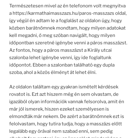
Természetesen mivel az én telefonom volt megnyitva
a https://karmathaimasszazs.hu/paros-masszazs oldal,
így végül én adtam le a foglalást az oldalon úgy, hogy
közben barátnőmnek mondtam, hogy milyen adatokat
kell megadni, ő meg szóban navigált, hogy milyen
időpontban szeretné igénybe venni a páros masszázst.
Az fontos, hogy a páros masszázst a Király utcai
szalonba lehet igénybe venni, így ide foglaltunk
időpontot. Ebben a szalonban található egy dupla
szoba, ahol a közös élményt át lehet élni.
Az oldalon találtam egy gyakran ismételt kérdések
rovatot is. Ezt azt hiszem még én sem olvastam, de
igazából olyan információk vannak felsorolva, amit én
már jól ismerek, hiszen ezeket személyesen is
elmondták már nekem. De azért a barátnőmnek ezt is
felolvastam, hogy tutira tudja, hogy a masszázs előtt
legalább egy órával nem szabad enni, sem pedig