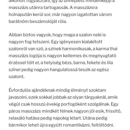
alkoholt fogyasztani, így az ünneplést mindenképp a
masszázs utánra tartogassák. A masszázsra
holnapután kerül sor, már nagyon izgatottan várom
barátnőm beszámolóját róla.
Abban biztos vagyok, hogy maga a szalon neki is
nagyon fog tetszeni. Egy igényesen kialakított
szalonról van szó, a színek harmonikusak, a karma thai
masszázs logója is nagyon kellemes és megnyugtató
érzéssel tölt el, a helyiség bézs, barna, fekete és lila
színei pedig nagyon hangulatossá teszik az egész
szalont.
Évfordulós ajándéknak mindig élményt szoktam
javasolni, ezek sokkal jobbak az olyan tárgyaknál, amik
végül csak hosszú évekig porfogóként szolgálnak. Egy
páros masszázs mindkét félnek nagyon jól esik, frissítő,
relaxáló hatása pedig napokig kitart. Utána pedig
bármikor lehet újra együtt romantikázni, feltöltődni.