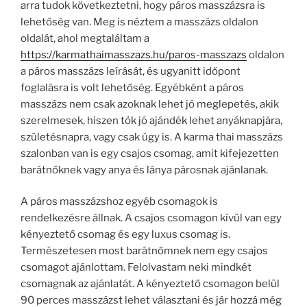
arra tudok következtetni, hogy páros masszázsra is
lehetőség van. Meg is néztem a masszázs oldalon
oldalát, ahol megtaláltam a
https://karmathaimasszazs.hu/paros-masszazs
oldalon
a páros masszázs leírását, és ugyanitt időpont
foglalásra is volt lehetőség. Egyébként a páros
masszázs nem csak azoknak lehet jó meglepetés, akik
szerelmesek, hiszen tök jó ajándék lehet anyáknapjára,
születésnapra, vagy csak úgy is. A karma thai masszázs
szalonban van is egy csajos csomag, amit kifejezetten
barátnőknek vagy anya és lánya párosnak ajánlanak.
A páros masszázshoz egyéb csomagok is
rendelkezésre állnak. A csajos csomagon kívül van egy
kényeztető csomag és egy luxus csomag is.
Természetesen most barátnőmnek nem egy csajos
csomagot ajánlottam. Felolvastam neki mindkét
csomagnak az ajánlatát. A kényeztető csomagon belül
90 perces masszázst lehet választani és jár hozzá még