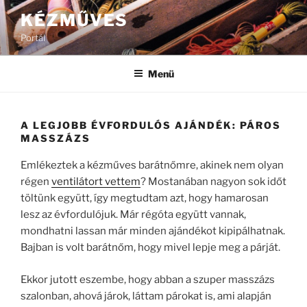
Tartalomhoz
KÉZMŰVES
Portál
Menü
A LEGJOBB ÉVFORDULÓS AJÁNDÉK: PÁROS
MASSZÁZS
Emlékeztek a kézműves barátnőmre, akinek nem olyan
régen
ventilátort vettem
? Mostanában nagyon sok időt
töltünk együtt, így megtudtam azt, hogy hamarosan
lesz az évfordulójuk. Már régóta együtt vannak,
mondhatni lassan már minden ajándékot kipipálhatnak.
Bajban is volt barátnőm, hogy mivel lepje meg a párját.
Ekkor jutott eszembe, hogy abban a szuper masszázs
szalonban, ahová járok, láttam párokat is, ami alapján