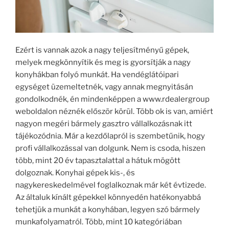
Ezért is vannak azok a nagy teljesítményű gépek,
melyek megkönnyítik és meg is gyorsítják a nagy
konyhákban folyó munkát. Ha vendéglátóipari
egységet üzemeltetnék, vagy annak megnyitásán
gondolkodnék, én mindenképpen a www.rdealergroup
weboldalon néznék először körül. Több ok is van, amiért
nagyon megéri bármely gasztro vállalkozásnak itt
tájékozódnia. Már a kezdőlapról is szembetűnik, hogy
profi vállalkozással van dolgunk. Nem is csoda, hiszen
több, mint 20 év tapasztalattal a hátuk mögött
dolgoznak. Konyhai gépek kis-, és
nagykereskedelmével foglalkoznak már két évtizede.
Az általuk kínált gépekkel könnyedén hatékonyabbá
tehetjük a munkát a konyhában, legyen szó bármely
munkafolyamatról. Több, mint 10 kategóriában