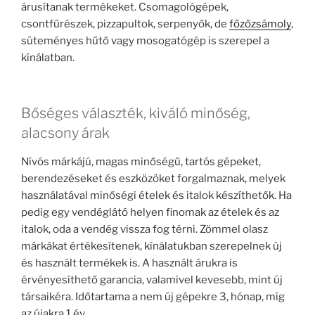
árusítanak termékeket. Csomagológépek,
csontfűrészek, pizzapultok, serpenyők, de
főzőzsámoly
,
süteményes hűtő vagy mosogatógép is szerepel a
kínálatban.
Bőséges választék, kiváló minőség,
alacsony árak
Nívós márkájú, magas minőségű, tartós gépeket,
berendezéseket és eszközöket forgalmaznak, melyek
használatával minőségi ételek és italok készíthetők. Ha
pedig egy vendéglátó helyen finomak az ételek és az
italok, oda a vendég vissza fog térni. Zömmel olasz
márkákat értékesítenek, kínálatukban szerepelnek új
és használt termékek is. A használt árukra is
érvényesíthető garancia, valamivel kevesebb, mint új
társaikéra. Időtartama a nem új gépekre 3, hónap, míg
az újakra 1 év.