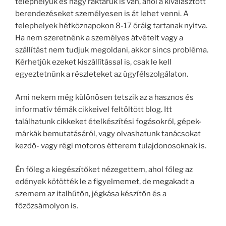
telephelyük és nagy raktáruk is van, ahol a kiválasztott
berendezéseket személyesen is át lehet venni. A
telephelyek hétköznapokon 8-17 óráig tartanak nyitva.
Ha nem szeretnénk a személyes átvételt vagy a
szállítást nem tudjuk megoldani, akkor sincs probléma.
Kérhetjük ezeket kiszállítással is, csak le kell
egyeztetnünk a részleteket az ügyfélszolgálaton.
Ami nekem még különösen tetszik az a hasznos és
informatív témák cikkeivel feltöltött blog. Itt
találhatunk cikkeket ételkészítési fogásokról, gépek-
márkák bemutatásáról, vagy olvashatunk tanácsokat
kezdő- vagy régi motoros étterem tulajdonosoknak is.
Én főleg a kiegészítőket nézegettem, ahol főleg az
edények kötötték le a figyelmemet, de megakadt a
szemem az italhűtőn, jégkása készítőn és a
főzőzsámolyon is.