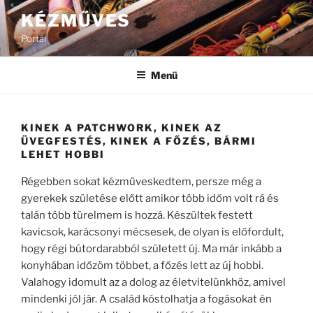
Tartalomhoz
KÉZMŰVES
Portál
Menü
KINEK A PATCHWORK, KINEK AZ
ÜVEGFESTÉS, KINEK A FŐZÉS, BÁRMI
LEHET HOBBI
Régebben sokat kézműveskedtem, persze még a
gyerekek születése előtt amikor több időm volt rá és
talán több türelmem is hozzá. Készültek festett
kavicsok, karácsonyi mécsesek, de olyan is előfordult,
hogy régi bútordarabból született új. Ma már inkább a
konyhában időzöm többet, a főzés lett az új hobbi.
Valahogy idomult az a dolog az életvitelünkhöz, amivel
mindenki jól jár. A család kóstolhatja a fogásokat én