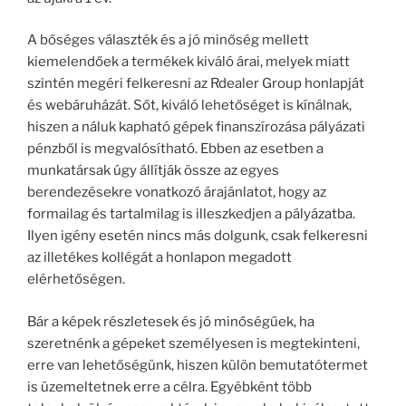
A bőséges választék és a jó minőség mellett
kiemelendőek a termékek kiváló árai, melyek miatt
szintén megéri felkeresni az Rdealer Group honlapját
és webáruházát. Sőt, kiváló lehetőséget is kínálnak,
hiszen a náluk kapható gépek finanszírozása pályázati
pénzből is megvalósítható. Ebben az esetben a
munkatársak úgy állítják össze az egyes
berendezésekre vonatkozó árajánlatot, hogy az
formailag és tartalmilag is illeszkedjen a pályázatba.
Ilyen igény esetén nincs más dolgunk, csak felkeresni
az illetékes kollégát a honlapon megadott
elérhetőségen.
Bár a képek részletesek és jó minőségűek, ha
szeretnénk a gépeket személyesen is megtekinteni,
erre van lehetőségünk, hiszen külön bemutatótermet
is üzemeltetnek erre a célra. Egyébként több