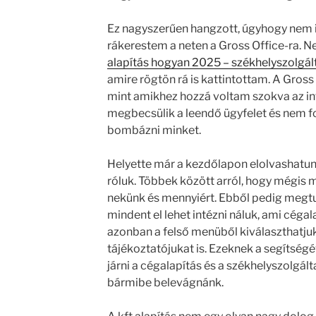
Ez nagyszerűen hangzott, úgyhogy nem i
rákerestem a neten a Gross Office-ra. N
alapítás hogyan 2025 – székhelyszolgált
amire rögtön rá is kattintottam. A Gross 
mint amikhez hozzá voltam szokva az int
megbecsülik a leendő ügyfelet és nem f
bombázni minket.
Helyette már a kezdőlapon elolvashatu
róluk. Többek között arról, hogy mégis m
nekünk és mennyiért. Ebből pedig megtu
mindent el lehet intézni náluk, ami céga
azonban a felső menüből kiválaszthatju
tájékoztatójukat is. Ezeknek a segítségé
járni a cégalapítás és a székhelyszolgál
bármibe belevágnánk.