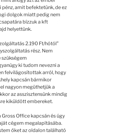
, mint ahogy azt az ember
 pénz, amit befektetünk, de ez
ogi dolgok miatt pedig nem
csapatára bízzuk a kft
jd helyettünk.
zolgáltatás 2.190 Ft/hótól”
lyszolgáltatás rész. Nem
ne szükségem
ugyanúgy ki tudom nevezni a
n felvilágosítottak arról, hogy
zékhely kapcsán bármikor
vel nagyon megüthetjük a
akkor az asszisztensünk mindig
sre kiküldött embereket.
a Gross Office kapcsán és úgy
saját cégem megalapításába.
estem őket az oldalon található