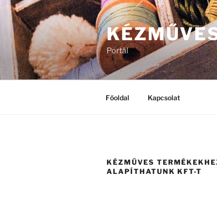
Tartalomhoz
KÉZMŰVE
Portál
Főoldal
Kapcsolat
KÉZMŰVES TERMÉKEKHEZ
ALAPÍTHATUNK KFT-T