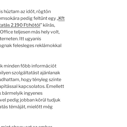
s húztam az időt, rögtön
emsokára pedig feltűnt egy „
Kft
atás 2.190 Ft/hótól
” kiírás,
Office teljesen más hely volt,
erneten. Itt ugyanis
ognak felesleges reklámokkal
nk minden főbb információt
ilyen szolgáltatást ajánlanak
dhattam, hogy tényleg szinte
lapítással kapcsolatos. Emellett
k bármelyik ingyenes
vel pedig jobban körül tudjuk
tatás témáját, mielőtt még