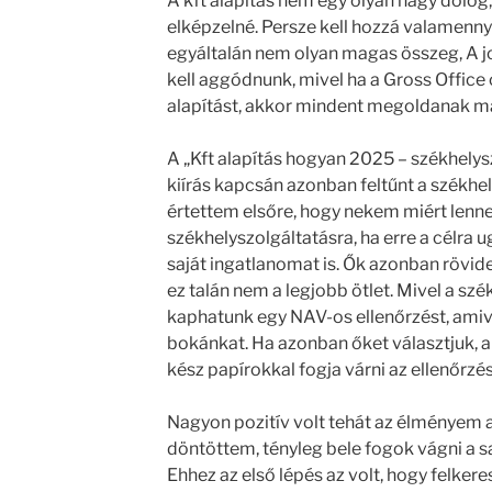
A kft alapítás nem egy olyan nagy dolog
elképzelné. Persze kell hozzá valamennyi
egyáltalán nem olyan magas összeg, A j
kell aggódnunk, mivel ha a Gross Office 
alapítást, akkor mindent megoldanak ma
A „Kft alapítás hogyan 2025 – székhelys
kiírás kapcsán azonban feltűnt a székhe
értettem elsőre, hogy nekem miért len
székhelyszolgáltatásra, ha erre a célra 
saját ingatlanomat is. Ők azonban rövide
ez talán nem a legjobb ötlet. Mivel a s
kaphatunk egy NAV-os ellenőrzést, ami
bokánkat. Ha azonban őket választjuk, 
kész papírokkal fogja várni az ellenőrzé
Nagyon pozitív volt tehát az élményem 
döntöttem, tényleg bele fogok vágni a 
Ehhez az első lépés az volt, hogy felker