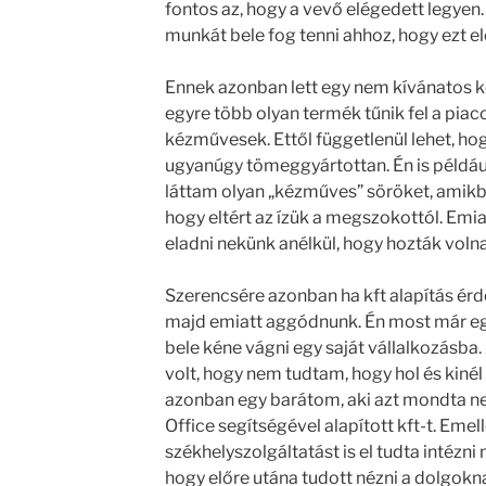
fontos az, hogy a vevő elégedett legye
munkát bele fog tenni ahhoz, hogy ezt elé
Ennek azonban lett egy nem kívánatos 
egyre több olyan termék tűnik fel a pia
kézművesek. Ettől függetlenül lehet, ho
ugyanúgy tömeggyártottan. Én is példá
láttam olyan „kézműves” söröket, amikb
hogy eltért az ízük a megszokottól. Emi
eladni nekünk anélkül, hogy hozták voln
Szerencsére azonban ha kft alapítás érd
majd emiatt aggódnunk. Én most már eg
bele kéne vágni egy saját vállalkozásba
volt, hogy nem tudtam, hogy hol és kinél
azonban egy barátom, aki azt mondta n
Office segítségével alapított kft-t. Emel
székhelyszolgáltatást is el tudta intézni
hogy előre utána tudott nézni a dolgokna