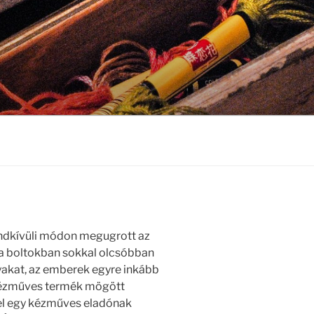
dkívüli módon megugrott az
 a boltokban sokkal olcsóbban
yakat, az emberek egyre inkább
 kézműves termék mögött
vel egy kézműves eladónak