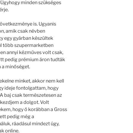
n. Úgyhogy minden szükséges
rje.
következménye is. Ugyanis
con, amik csak névben
gy egy gyárban készültek
ul több szupermarketben
en annyi kézműves volt csak,
att pedig prémium áron tudták
a a minőséget.
ekelne minket, akkor nem kell
y ideje fontolgattam, hogy
. A baj csak természetesen az
 kezdjem a dolgot. Volt
ekem, hogy ő korábban a Gross
lett pedig még a
 náluk, ráadásul mindezt úgy,
k online.