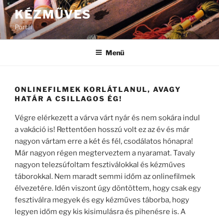
Tartalomhoz
KÉZMŰVES
Portál
Menü
ONLINEFILMEK KORLÁTLANUL, AVAGY
HATÁR A CSILLAGOS ÉG!
Végre elérkezett a várva várt nyár és nem sokára indul
a vakáció is! Rettentően hosszú volt ez az év és már
nagyon vártam erre a két és fél, csodálatos hónapra!
Már nagyon régen megterveztem a nyaramat. Tavaly
nagyon telezsúfoltam fesztiválokkal és kézműves
táborokkal. Nem maradt semmi időm az onlinefilmek
élvezetére. Idén viszont úgy döntöttem, hogy csak egy
fesztiválra megyek és egy kézműves táborba, hogy
legyen időm egy kis kisimulásra és pihenésre is. A