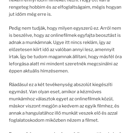
nekem ennyi időm filmeket nézni. Hogy ott van a
rengeteg hobbim és az elfoglaltságaim, mégis hogyan
jut időm még erre is.
Pedig nem tudják, hogy milyen egyszerű ez. Arról nem
is beszélve, hogy az onlinefilmek egyfajta beosztást is
adnak a munkámnak. Ugye itt nincs reklám, így az
előzetesen kiírt idő az valóban annyi lesz, amennyit
írtak. Így be tudom magamnak állítani, hogy másfél óra
leforgása alatt mi mindent szeretnék megcsinálni az
éppen aktuális hímzésemen.
Ráadásul ez a két tevékenység abszolút kiegészíti
egymást. Van olyan eset, amikor a kézműves
munkámhoz választok egyet az onlinefilmek közül,
máskor viszont megjön a kedvem az egyik filmhez, és
annak a hangulatához illő munkát veszek elő és azzal
foglalatoskodom miközben nézem a filmet.