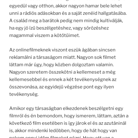
egyedül vagy otthon, akkor nagyon hamar bele lehet
unni a rádiós adásokban és a saját zenéid hallgatásába.
A család meg a barátok pedig nem mindig kultiválják,
ha egy jó ízű beszélgetéshez, vagy sörözéshez
magammal viszem a kötőtűimet.
Az onlinefilmeknek viszont eszük ágában sincsen
reklamálni a társaságom miatt. Nagyon sok filmet
láttam már úgy, hogy közben dolgoztam valamin.
Nagyon szeretem összekötni a kellemeset a még
kellemesebbel és ennek a két tevékenységnek az
összevonása, az egyidejű végzése pont egy ilyen
tevékenység.
Amikor egy társaságban elkezdenek beszélgetni egy
filmról és én bemondom, hogy ismerem, láttam, aztán a
következő film esetében is így járok el és az azutáninál
is, akkor mindenki ledöbben, hogy de hát hogy van