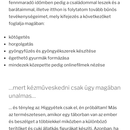
fennmaradó időmben pedig a családommal leszek és a
barátaimmal, illetve itthon is folytatom tovább bűnös
tevékenységeimet, mely kifejezés a következőket
foglalja magában:
kötögetés
horgolgatás
gyöngyfűzés és gyöngyékszerek készítése
égethető gyurmák formázása
mindezek közepette pedig onlinefilmek nézése
…mert kézműveskedni csak úgy magában
unalmas…
… és tényleg az. Higgyétek csak el, én próbáltam! Más
az természetesen, amikor egy táborban van az ember
és beszélget a többiekkel miközben a különböző
terítőket és cuki állatkás figurákat készíti. Azonban, ha