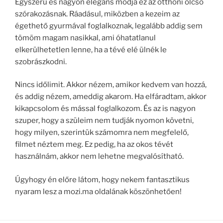
Egyszerű és nagyon elegáns módja ez az otthoni olcsó
szórakozásnak. Ráadásul, miközben a kezeim az
égethető gyurmával foglalkoznak, legalább addig sem
tömöm magam nasikkal, ami óhatatlanul
elkerülhetetlen lenne, ha a tévé elé ülnék le
szobrászkodni.
Nincs időlimit. Akkor nézem, amikor kedvem van hozzá,
és addig nézem, ameddig akarom. Ha elfáradtam, akkor
kikapcsolom és mással foglalkozom. És az is nagyon
szuper, hogy a szüleim nem tudják nyomon követni,
hogy milyen, szerintük számomra nem megfelelő,
filmet néztem meg. Ez pedig, ha az okos tévét
használnám, akkor nem lehetne megvalósítható.
Úgyhogy én előre látom, hogy nekem fantasztikus
nyaram lesz a mozi.ma oldalának köszönhetően!